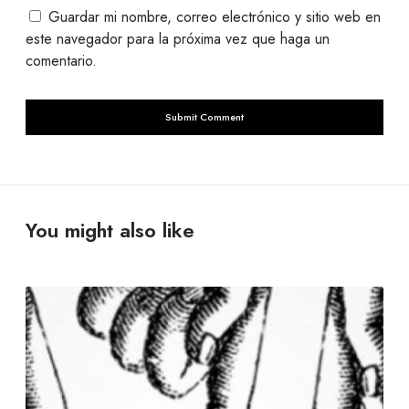
Guardar mi nombre, correo electrónico y sitio web en
este navegador para la próxima vez que haga un
comentario.
You might also like
L
a
c
u
l
t