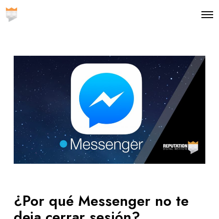
O
p
e
n
M
e
n
u
¿Por qué Messenger no te
deja cerrar sesión?