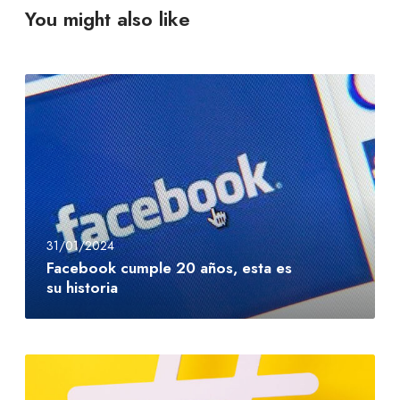
You might also like
F
a
c
e
b
o
o
k
31/01/2024
c
Facebook cumple 20 años, esta es
u
su historia
m
p
l
e
E
2
l